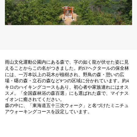
雨山文化運動公園内にある森で、字の如く龍が伏せた姿に見
えることからこの名がつきました。約
ヘクタールの保全林
57
には、一万本以上の花木が植樹され、野鳥の森・憩いの広
場・曙の森・立石の森など
つの
区域に分かれています。約
9
4
キロのハイキングコースもあり、初心者や家族連れにはオス
スメ。「全国森林浴の森百選」にも選ばれた森で、マイナス
イオンに癒されてください。
森の中に、「東海道五十三次ウォーク」と名づけたミニチュ
アウォーキングコースを設定しています。